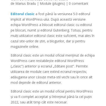
de
Marius Bradu
|
Module (plugins)
|
0 comentarii
Editorul clasic
a fost până la versiunea 5.0 editorul
implicit al WordPress-ului. După această versiune
echipa WordPress a înlocuit editorul clasic cu editorul
pe blocuri, numit și editorul Gutenberg. Totuși, pentru
mulți utilizatori editorul clasic este suficient, mai ales în
cazul site-urilor de știri, a blogurilor, dar și pentru
magazinele online.
Editorul clasic este un modul oficial menținut de echipa
WordPress care restabilește editorul WordPress
(„clasic”) anterior și ecranul „Editare post”. Permite
utilizarea de module care extind ecranul respectiv,
adăugarea unor căsuțe meta-stil vechi sau în orice alt
mod depinde de editorul anterior.
Editorul clasic este un modul oficial pentru WordPress
și va fi complet acceptat și întreținut până la cel puțin
2022, sau atât timp cât este necesar.