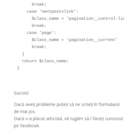
      break;

    case 'nextpostslink':

      $class_name = 'pagination__control-link pag
      break;

    case 'page':

      $class_name = 'pagination__current'

      break;

  }

  return $class_name;

}
Succes!
Dacă aveți probleme puteți să ne scrieți în formularul
de mai jos.
Dacă v-a plăcut articolul, vă rugăm să-l faceți cunoscut
pe facebook.