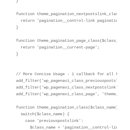
}

function theme_pagination_nextpostslink_class($cl
  return 'pagination__control-link pagination__co
}

function theme_pagination_page_class($class_name) 
  return 'pagination__current-page';

}

// More Concise Usage - 1 callback for all filters
add_filter('wp_pagenavi_class_previouspostslink',
add_filter('wp_pagenavi_class_nextpostslink', 'th
add_filter('wp_pagenavi_class_page', 'theme_pagin
function theme_pagination_class($class_name) {

  switch($class_name) {

    case 'previouspostslink':

      $class_name = 'pagination__control-link pag