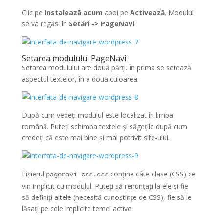
Clic pe
Instalează acum
apoi pe
Activează
. Modulul
se va regăsi în
Setări -> PageNavi
.
Setarea modulului PageNavi
Setarea modulului are două părți. În prima se setează
aspectul textelor, în a doua culoarea.
După cum vedeți modulul este localizat în limba
română. Puteți schimba textele și săgețile după cum
credeți că este mai bine și mai potrivit site-ului.
Fișierul
conține câte clase (CSS) ce
pagenavi-css.css
vin implicit cu modulul. Puteți să renunțați la ele și fie
să definiți altele (necesită cunoștințe de CSS), fie să le
lăsați pe cele implicite temei active.