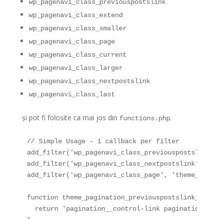
wp_pagenavi_class_previouspostslink
wp_pagenavi_class_extend
wp_pagenavi_class_smaller
wp_pagenavi_class_page
wp_pagenavi_class_current
wp_pagenavi_class_larger
wp_pagenavi_class_nextpostslink
wp_pagenavi_class_last
și pot fi folosite ca mai jos din
.
functions.php
// Simple Usage - 1 callback per filter

add_filter('wp_pagenavi_class_previouspostslink',
add_filter('wp_pagenavi_class_nextpostslink', 'th
add_filter('wp_pagenavi_class_page', 'theme_pagin
function theme_pagination_previouspostslink_class
  return 'pagination__control-link pagination__co