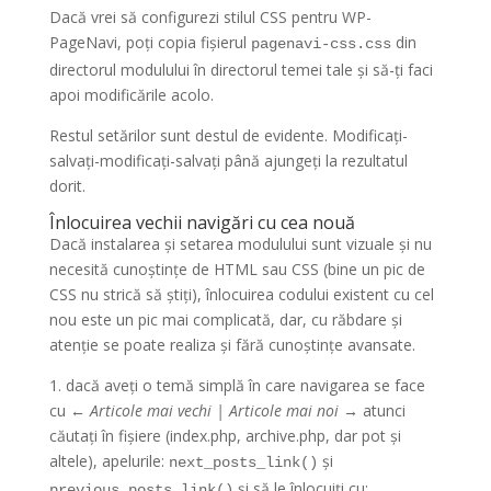
Dacă vrei să configurezi stilul CSS pentru WP-
PageNavi, poți copia fișierul
din
pagenavi-css.css
directorul modulului în directorul temei tale și să-ți faci
apoi modificările acolo.
Restul setărilor sunt destul de evidente. Modificați-
salvați-modificați-salvați până ajungeți la rezultatul
dorit.
Înlocuirea vechii navigări cu cea nouă
Dacă instalarea și setarea modulului sunt vizuale și nu
necesită cunoștințe de HTML sau CSS (bine un pic de
CSS nu strică să știți), înlocuirea codului existent cu cel
nou este un pic mai complicată, dar, cu răbdare și
atenție se poate realiza și fără cunoștințe avansate.
1. dacă aveți o temă simplă în care navigarea se face
cu
← Articole mai vechi | Articole mai noi →
atunci
căutați în fișiere (index.php, archive.php, dar pot și
altele), apelurile:
și
next_posts_link()
și să le înlocuiți cu:
previous_posts_link()