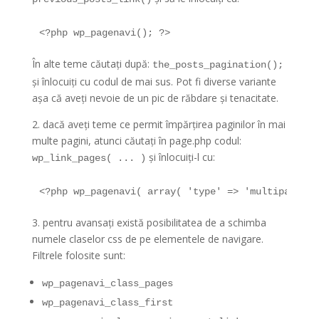
<?php wp_pagenavi(); ?>
În alte teme căutați după:
the_posts_pagination();
și înlocuiți cu codul de mai sus. Pot fi diverse variante
așa că aveți nevoie de un pic de răbdare și tenacitate.
2. dacă aveți teme ce permit împărțirea paginilor în mai
multe pagini, atunci căutați în page.php codul:
și înlocuiți-l cu:
wp_link_pages( ... )
<?php wp_pagenavi( array( 'type' => 'multipart' )
3. pentru avansați există posibilitatea de a schimba
numele claselor css de pe elementele de navigare.
Filtrele folosite sunt:
wp_pagenavi_class_pages
wp_pagenavi_class_first