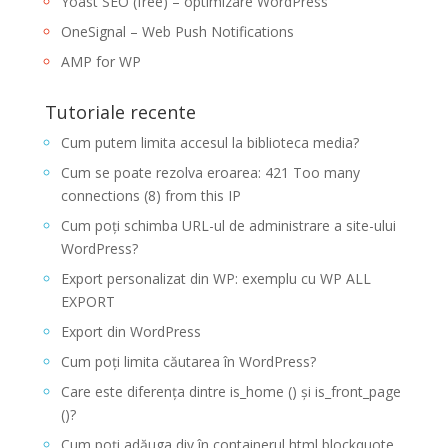
Yoast SEO (free) – optimizare WordPress
OneSignal – Web Push Notifications
AMP for WP
Tutoriale recente
Cum putem limita accesul la biblioteca media?
Cum se poate rezolva eroarea: 421 Too many
connections (8) from this IP
Cum poți schimba URL-ul de administrare a site-ului
WordPress?
Export personalizat din WP: exemplu cu WP ALL
EXPORT
Export din WordPress
Cum poți limita căutarea în WordPress?
Care este diferența dintre is_home () și is_front_page
()?
Cum poți adăuga div în containerul html blockquote