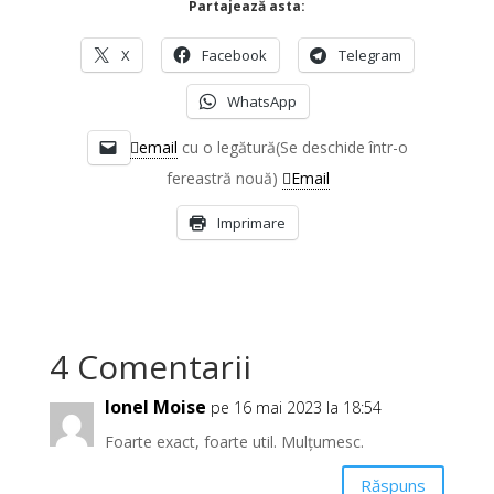
Partajează asta:
X
Facebook
Telegram
WhatsApp
email
cu o legătură(Se deschide într-o
fereastră nouă)
Email
Imprimare
4 Comentarii
Ionel Moise
pe 16 mai 2023 la 18:54
Foarte exact, foarte util. Mulțumesc.
Răspuns