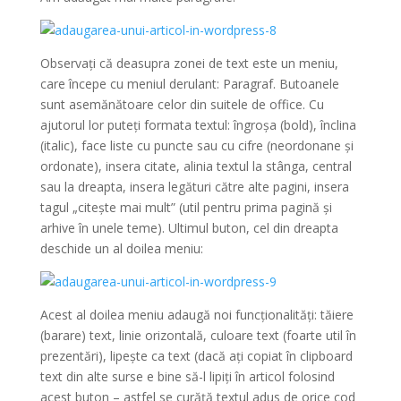
Observați că deasupra zonei de text este un meniu,
care începe cu meniul derulant: Paragraf. Butoanele
sunt asemănătoare celor din suitele de office. Cu
ajutorul lor puteți formata textul: îngroșa (bold), înclina
(italic), face liste cu puncte sau cu cifre (neordonane și
ordonate), insera citate, alinia textul la stânga, central
sau la dreapta, insera legături către alte pagini, insera
tagul „citește mai mult” (util pentru prima pagină și
arhive în unele teme). Ultimul buton, cel din dreapta
deschide un al doilea meniu:
Acest al doilea meniu adaugă noi funcționalități: tăiere
(barare) text, linie orizontală, culoare text (foarte util în
prezentări), lipește ca text (dacă ați copiat în clipboard
text din alte surse e bine să-l lipiți în articol folosind
acest buton – astfel se curăță textul adus de orice cod