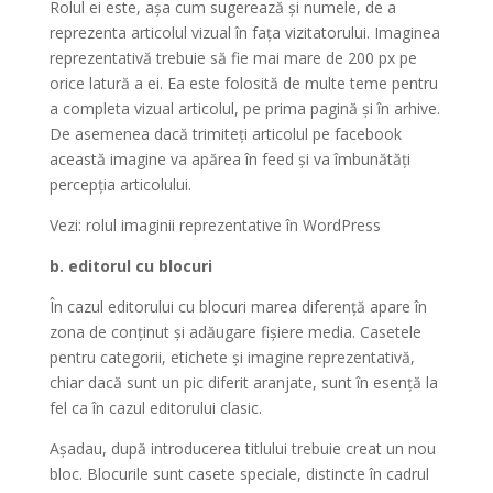
Rolul ei este, așa cum sugerează și numele, de a
reprezenta articolul vizual în fața vizitatorului. Imaginea
reprezentativă trebuie să fie mai mare de 200 px pe
orice latură a ei. Ea este folosită de multe teme pentru
a completa vizual articolul, pe prima pagină și în arhive.
De asemenea dacă trimiteți articolul pe facebook
această imagine va apărea în feed și va îmbunătăți
percepția articolului.
Vezi: rolul imaginii reprezentative în WordPress
b. editorul cu blocuri
În cazul editorului cu blocuri marea diferență apare în
zona de conținut și adăugare fișiere media. Casetele
pentru categorii, etichete și imagine reprezentativă,
chiar dacă sunt un pic diferit aranjate, sunt în esență la
fel ca în cazul editorului clasic.
Așadau, după introducerea titlului trebuie creat un nou
bloc. Blocurile sunt casete speciale, distincte în cadrul