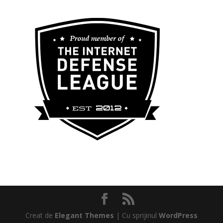
Creat de
Elegant Themes
| Cu sprijinul
WordPress