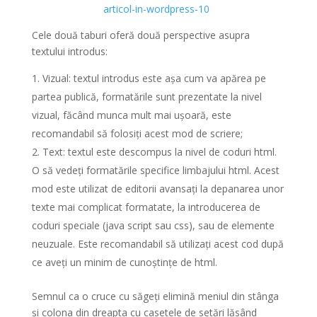
Cele două taburi oferă două perspective asupra
textului introdus:
Vizual: textul introdus este așa cum va apărea pe
partea publică, formatările sunt prezentate la nivel
vizual, făcând munca mult mai ușoară, este
recomandabil să folosiți acest mod de scriere;
Text: textul este descompus la nivel de coduri html.
O să vedeți formatările specifice limbajului html. Acest
mod este utilizat de editorii avansați la depanarea unor
texte mai complicat formatate, la introducerea de
coduri speciale (java script sau css), sau de elemente
neuzuale. Este recomandabil să utilizați acest cod după
ce aveți un minim de cunoștințe de html.
Semnul ca o cruce cu săgeți elimină meniul din stânga
și colona din dreapta cu casetele de setări lăsând