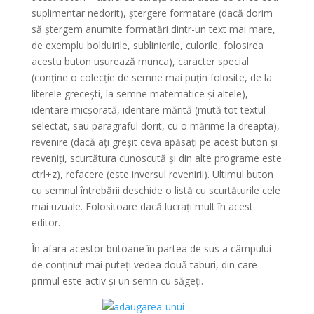
suplimentar nedorit), ștergere formatare (dacă dorim
să ștergem anumite formatări dintr-un text mai mare,
de exemplu bolduirile, sublinierile, culorile, folosirea
acestu buton ușurează munca), caracter special
(conține o colecție de semne mai puțin folosite, de la
literele grecești, la semne matematice și altele),
identare micșorată, identare mărită (mută tot textul
selectat, sau paragraful dorit, cu o mărime la dreapta),
revenire (dacă ați greșit ceva apăsați pe acest buton și
reveniți, scurtătura cunoscută și din alte programe este
ctrl+z), refacere (este inversul revenirii). Ultimul buton
cu semnul întrebării deschide o listă cu scurtăturile cele
mai uzuale. Folositoare dacă lucrați mult în acest
editor.
În afara acestor butoane în partea de sus a câmpului
de conținut mai puteți vedea două taburi, din care
primul este activ și un semn cu săgeți.