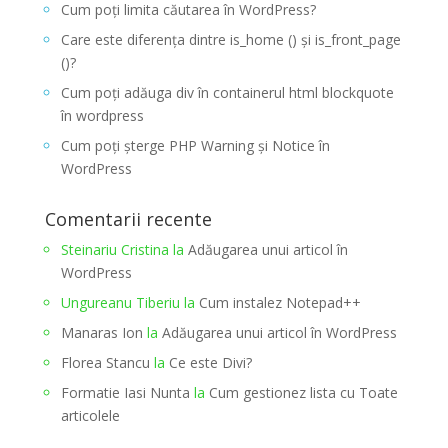
Cum poți limita căutarea în WordPress?
Care este diferența dintre is_home () și is_front_page
()?
Cum poți adăuga div în containerul html blockquote
în wordpress
Cum poți șterge PHP Warning și Notice în
WordPress
Comentarii recente
Steinariu Cristina
la
Adăugarea unui articol în
WordPress
Ungureanu Tiberiu
la
Cum instalez Notepad++
Manaras Ion
la
Adăugarea unui articol în WordPress
Florea Stancu
la
Ce este Divi?
Formatie Iasi Nunta
la
Cum gestionez lista cu Toate
articolele