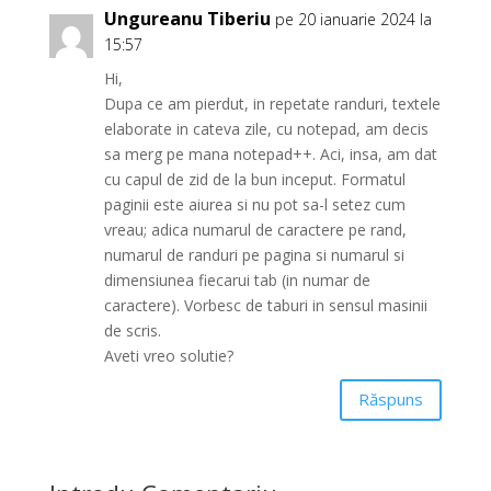
Ungureanu Tiberiu
pe 20 ianuarie 2024 la
15:57
Hi,
Dupa ce am pierdut, in repetate randuri, textele
elaborate in cateva zile, cu notepad, am decis
sa merg pe mana notepad++. Aci, insa, am dat
cu capul de zid de la bun inceput. Formatul
paginii este aiurea si nu pot sa-l setez cum
vreau; adica numarul de caractere pe rand,
numarul de randuri pe pagina si numarul si
dimensiunea fiecarui tab (in numar de
caractere). Vorbesc de taburi in sensul masinii
de scris.
Aveti vreo solutie?
Răspuns