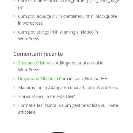
Care este diferența dintre is_home () și is_front_page
()?
Cum poți adăuga div în containerul html blockquote
în wordpress
Cum poți șterge PHP Warning și Notice în
WordPress
Comentarii recente
Steinariu Cristina
la
Adăugarea unui articol în
WordPress
Ungureanu Tiberiu
la
Cum instalez Notepad++
Manaras Ion
la
Adăugarea unui articol în WordPress
Florea Stancu
la
Ce este Divi?
Formatie Iasi Nunta
la
Cum gestionez lista cu Toate
articolele