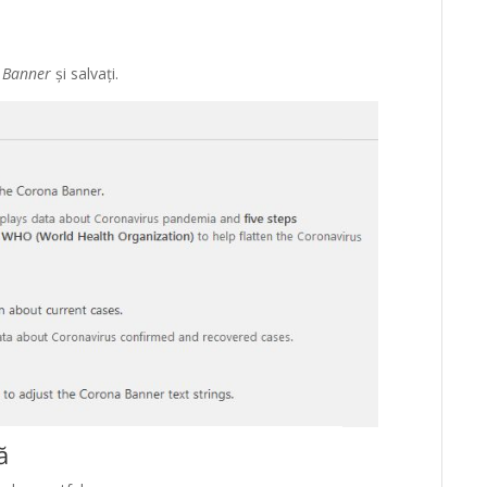
a Banner
și salvați.
ă