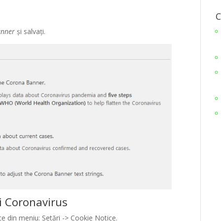
C
anner
și salvați.
ci Coronavirus
e din meniu: Setări -> Cookie Notice.