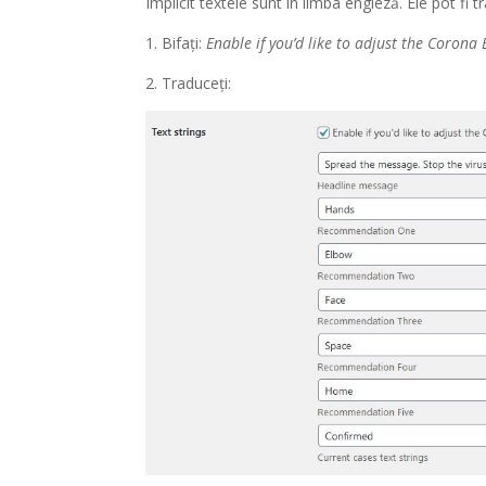
Implicit textele sunt în limba engleză. Ele pot fi t
1. Bifați:
Enable if you’d like to adjust the Corona 
2. Traduceți: