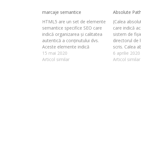
marcaje semantice
Absolute Pat
HTML5 are un set de elemente
(Calea absol
semantice specifice SEO care
care indică ac
indică organizarea și calitatea
sistem de fiși
autentică a conținutului dvs.
directorul de 
Aceste elemente indică
scris. Calea a
motoarelor de căutare și
15 mai 2020
pagini, de ex
6 aprilie 2020
cititorilor de ecran cum se
Articol similar
https://tutori
Articol similar
clasifică și „înțelege” conținutul.
solute-path/ 
Iată câteva exemple: Acest
îndrepta cătr
simbol spune roboților de
(aceasta) indi
căutare că acest conținut este
fișierului sau 
unic, adăugând…
este scris. Si