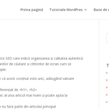
Prima pagină
Tutoriale WordPres
Baze de 
e SEO care indică organizarea și calitatea autentică
elor de căutare și cititorilor de ecran cum se
T
mple:
e că acest conținut este unic, adăugând valoare
iferențiat de <h1>, <h2>
 al unui articol mai mare și poate ajuta la
nu face parte din articolul principal