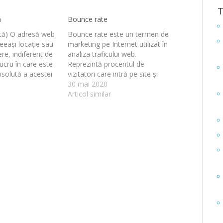
T
h
Bounce rate
ută) O adresă web
Bounce rate este un termen de
eeași locație sau
marketing pe Internet utilizat în
ere, indiferent de
analiza traficului web.
lucru în care este
Reprezintă procentul de
bsolută a acestei
vizitatori care intră pe site și
emplu, este
apoi părăsesc („bounce”), în loc
30 mai 2020
alewp.ro/glosar/ab
să continue vizualizarea altor
Articol similar
deoarece se va
pagini din același site. Bounce
e aceeași pagină
rate este calculat prin
ferent de locația
numărarea vizitelor de o
folderului în care
singură pagină și împărțirea
ntaxa…
acestuia…