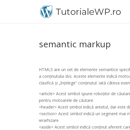
semantic markup
HTML5 are un set de elemente semantice specific
a conținutului dvs. Aceste elemente indică motoar
clasifică și „înțelege” conținutul. Iată câteva exe
<article> Acest simbol spune roboților de căutar
pentru motoarele de căutare.
<header> Acest simbol indică antetul, dar este d
<section> Acest simbol indică un segment mai mic
ierarhizare
<aside> Acest simbol indică conținut aferent care 