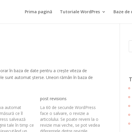
Prima pagină
Tutoriale WordPres
Baze de 
porar în baza de date pentru a crește viteza de
ă ele sunt automat șterse. Uneori rămân în baza de
T
post revisions
lva automat
La 60 de secunde WordPress
 măsură ce îl
face o salvare, o revizie a
ress salvează
articolului. Se poate reveni la o
inii tale în timp ce
revizie mai veche, se pot vedea
ii (executând un
diferențele dintre reviziile