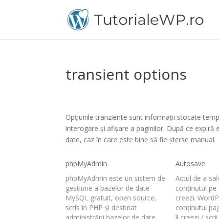
transient options
Opțiunile tranziente sunt informații stocate tem
interogare și afișare a paginilor. După ce expir
date, caz în care este bine să fie șterse manual.
phpMyAdmin
Autosave
phpMyAdmin este un sistem de
Actul de a sa
gestiune a bazelor de date
conținutul pe
MySQL gratuit, open source,
creezi. WordP
scris în PHP și destinat
conținutul pag
administrării bazelor de date
îl creezi / scr