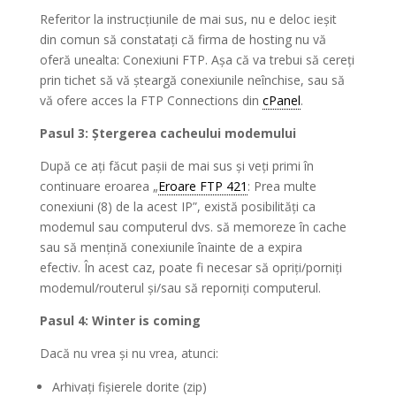
Referitor la instrucțiunile de mai sus, nu e deloc ieșit
din comun să constatați că firma de hosting nu vă
oferă unealta: Conexiuni FTP. Așa că va trebui să cereți
prin tichet să vă șteargă conexiunile neînchise, sau să
vă ofere acces la FTP Connections din
cPanel
.
Pasul 3: Ștergerea cacheului modemului
După ce ați făcut pașii de mai sus și veți primi în
continuare eroarea „
Eroare FTP 421
: Prea multe
conexiuni (8) de la acest IP”, există posibilități ca
modemul sau computerul dvs. să memoreze în cache
sau să mențină conexiunile înainte de a expira
efectiv. În acest caz, poate fi necesar să opriți/porniți
modemul/routerul și/sau să reporniți computerul.
Pasul 4: Winter is coming
Dacă nu vrea și nu vrea, atunci:
Arhivați fișierele dorite (zip)