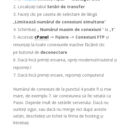
Localizați tabul
Setări de transfer
Faceți clic pe caseta de selectare de lângă
„
Limitează numărul de conexiuni simultane
”
Schimbați „
Numărul maxim de conexiuni
” la „
1
”
Accesați
cPanel
-> Fișiere -> Conexiuni FTP
și
renunțați la toate conexiunile inactive făcând clic
pe butonul de
deconectare
Dacă încă primiți eroarea, opriți modemul/routerul și
reporniți-l
Dacă încă primiți eroare, reporniți computerul
Numărul de conexiuni de la punctul 4 poate fi și mai
mare, de exemplu 7. Iar conexiunea să fie setată ca
Pasiv. Depinde mult de setările serverului. Dacă nu
sunteți sigur, sau dacă nu merge nici după aceste
setări, deschideți un tichet la firma de hosting și
întrebați.