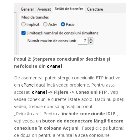
Pasul 2: Ștergerea conexiunilor deschise și
nefolosite din
cPanel
De asemenea, puteți șterge conexiunile FTP inactive
din
cPanel
dacă încă vedeți probleme. Pentru asta
accesați
cPanel
-> Fișiere -> Conexiuni FTP
. Veți
vedea conexiunile curente listate acolo. Dacă nu puteți
vedea, trebuie doar să apăsați butonul
„Reîncărcare”. Pentru a
închide conexiunile IDLE
,
veți vedea un
buton de deconectare lângă fiecare
conexiune în coloana Acțiuni
. Faceți clic pe butonul
de două ori pentru a renunța la acea conexiune.