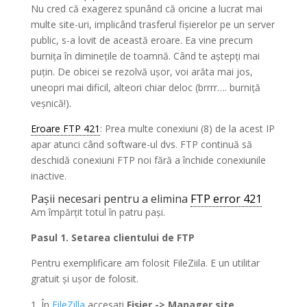
Nu cred că exagerez spunând că oricine a lucrat mai
multe site-uri, implicând trasferul fișierelor pe un server
public, s-a lovit de această eroare. Ea vine precum
burnița în diminețile de toamnă. Când te aștepți mai
puțin. De obicei se rezolvă ușor, voi arăta mai jos,
uneopri mai dificil, alteori chiar deloc (brrrr…. burniță
veșnică!).
Eroare FTP 421
: Prea multe conexiuni (8) de la acest IP
apar atunci când software-ul dvs. FTP continuă să
deschidă conexiuni FTP noi fără a închide conexiunile
inactive.
Pașii necesari pentru a elimina
FTP error 421
Am împărțit totul în patru pași.
Pasul 1. Setarea clientului de FTP
Pentru exemplificare am folosit FileZiila. E un utilitar
gratuit și ușor de folosit.
În
FileZilla
accesați
Fișier -> Manager site