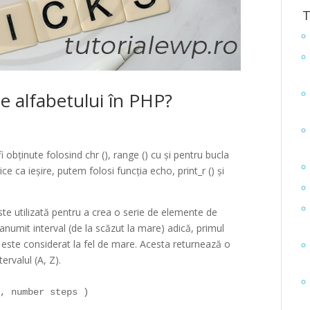
T
le alfabetului în PHP?
 obținute folosind chr (), range () cu și pentru bucla
 ca ieșire, putem folosi funcția echo, print_r () și
ste utilizată pentru a crea o serie de elemente de
n anumit interval (de la scăzut la mare) adică, primul
ul este considerat la fel de mare. Acesta returnează o
tervalul (A, Z).
d, number steps )