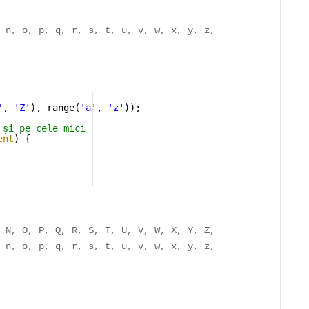
, n, o, p, q, r, s, t, u, v, w, x, y, z,
'
, 
'Z'
), range(
'a'
, 
'z'
)); 
 și pe cele mici
ent
) { 
 N, O, P, Q, R, S, T, U, V, W, X, Y, Z,

, n, o, p, q, r, s, t, u, v, w, x, y, z,