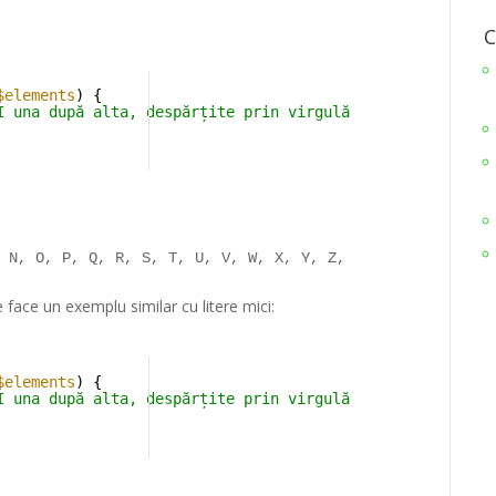
C
$elements
) { 
I una după alta, despărțite prin virgulă
, N, O, P, Q, R, S, T, U, V, W, X, Y, Z,
 face un exemplu similar cu litere mici:
$elements
) { 
I una după alta, despărțite prin virgulă