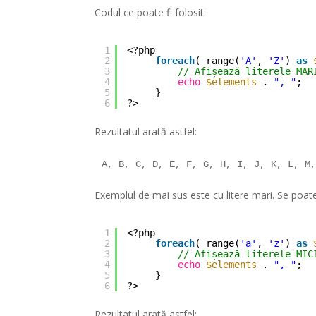
Codul ce poate fi folosit:
1
<?php 
2
foreach
( range(
'A'
, 
'Z'
) 
as
3
// Afișează literele MAR
4
echo
$elements
. 
", "
; 
5
} 
6
?>
Rezultatul arată astfel:
A, B, C, D, E, F, G, H, I, J, K, L, M
Exemplul de mai sus este cu litere mari. Se poate
1
<?php 
2
foreach
( range(
'a'
, 
'z'
) 
as
3
// Afișează literele MIC
4
echo
$elements
. 
", "
; 
5
} 
6
?>
Rezultatul arată astfel: