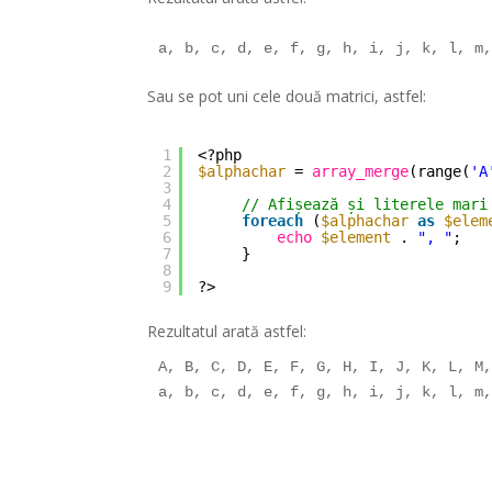
a, b, c, d, e, f, g, h, i, j, k, l, m
Sau se pot uni cele două matrici, astfel:
1
<?php  
2
$alphachar
= 
array_merge
(range(
'A
3
4
// Afișează și literele mari
5
foreach
(
$alphachar
as
$elem
6
echo
$element
. 
", "
; 
7
} 
8
9
?>
Rezultatul arată astfel:
A, B, C, D, E, F, G, H, I, J, K, L, M,
a, b, c, d, e, f, g, h, i, j, k, l, m