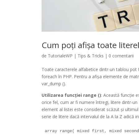
Cum poți afișa toate litere
de
TutorialeWP
|
Tips & Tricks
|
0 comentarii
Toate caracterele alfabetice dintr-un tablou pot fi
foreach în PHP. Pentru a afișa elemente de matrice
var_dump ().
Utilizarea funcției range ()
: Această funcție e
orice fel, cum ar fi numere întregi, litere dintr-u
element al listei este considerat scăzut și ultim
serie de litere dacă intervalul de la A la Z adică in
array range( mixed first, mixed secon