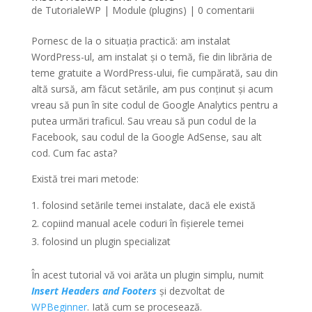
de
TutorialeWP
|
Module (plugins)
|
0 comentarii
Pornesc de la o situația practică: am instalat
WordPress-ul, am instalat și o temă, fie din librăria de
teme gratuite a WordPress-ului, fie cumpărată, sau din
altă sursă, am făcut setările, am pus conținut și acum
vreau să pun în site codul de Google Analytics pentru a
putea urmări traficul. Sau vreau să pun codul de la
Facebook, sau codul de la Google AdSense, sau alt
cod. Cum fac asta?
Există trei mari metode:
folosind setările temei instalate, dacă ele există
copiind manual acele coduri în fișierele temei
folosind un plugin specializat
În acest tutorial vă voi arăta un plugin simplu, numit
Insert Headers and Footers
și dezvoltat de
WPBeginner
. Iată cum se procesează.