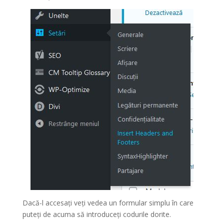
Dacă-l accesați veți vedea un formular simplu în care
puteți de acuma să introduceți codurile dorite.