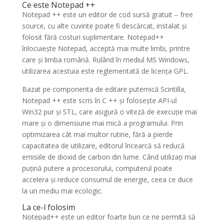
Ce este Notepad ++
Notepad ++ este un editor de cod sursă gratuit – free
source, cu alte cuvinte poate fi descărcat, instalat și
folosit fără costuri suplimentare. Notepad++
înlocuiește Notepad, acceptă mai multe limbi, printre
care și limba română. Rulând în mediul MS Windows,
utilizarea acestuia este reglementată de licența GPL.
Bazat pe componenta de editare puternică Scintilla,
Notepad ++ este scris în C ++ și folosește API-ul
Win32 pur și STL, care asigură o viteză de execuție mai
mare și o dimensiune mai mică a programului. Prin
optimizarea cât mai multor rutine, fără a pierde
capacitatea de utilizare, editorul încearcă să reducă
emisiile de dioxid de carbon din lume. Când utilizați mai
puțină putere a procesorului, computerul poate
accelera și reduce consumul de energie, ceea ce duce
la un mediu mai ecologic.
La ce-l folosim
Notepad++ este un editor foarte bun ce ne permită să