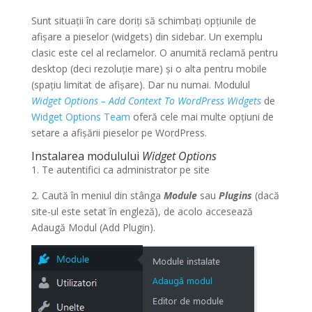
Sunt situații în care doriți să schimbați opțiunile de
afișare a pieselor (widgets) din sidebar. Un exemplu
clasic este cel al reclamelor. O anumită reclamă pentru
desktop (deci rezoluție mare) și o alta pentru mobile
(spațiu limitat de afișare). Dar nu numai. Modulul
Widget Options – Add Context To WordPress Widgets
de
Widget Options Team
oferă cele mai multe opțiuni de
setare a afișării pieselor pe WordPress.
Instalarea modulului
Widget Options
1. Te autentifici ca administrator pe site
2. Caută în meniul din stânga
Module
sau
Plugins
(dacă
site-ul este setat în engleză), de acolo accesează
Adaugă Modul (Add Plugin).