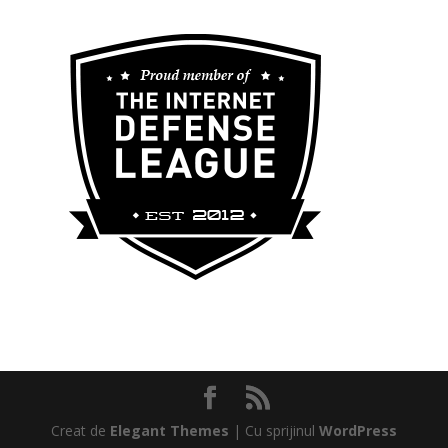
Creat de
Elegant Themes
| Cu sprijinul
WordPress