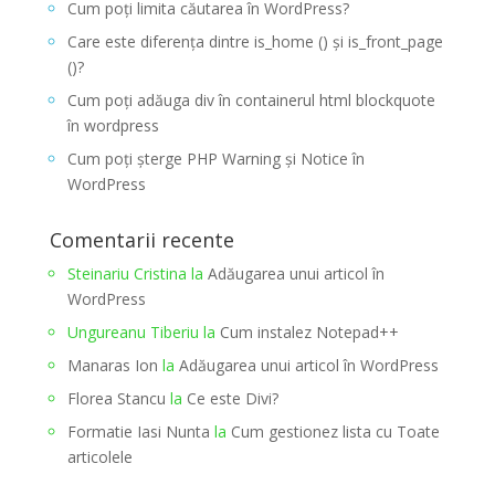
Cum poți limita căutarea în WordPress?
Care este diferența dintre is_home () și is_front_page
()?
Cum poți adăuga div în containerul html blockquote
în wordpress
Cum poți șterge PHP Warning și Notice în
WordPress
Comentarii recente
Steinariu Cristina
la
Adăugarea unui articol în
WordPress
Ungureanu Tiberiu
la
Cum instalez Notepad++
Manaras Ion
la
Adăugarea unui articol în WordPress
Florea Stancu
la
Ce este Divi?
Formatie Iasi Nunta
la
Cum gestionez lista cu Toate
articolele