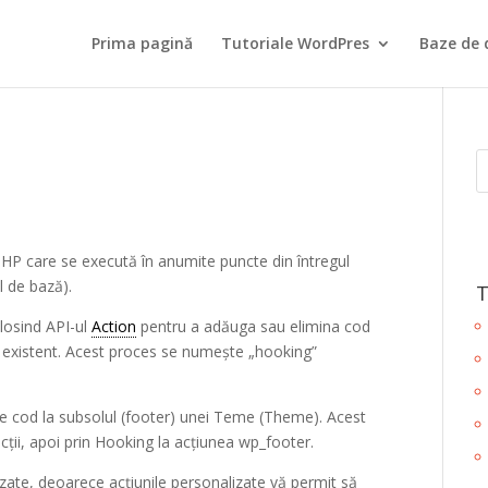
Prima pagină
Tutoriale WordPres
Baze de 
PHP care se execută în anumite puncte din întregul
 de bază).
T
olosind API-ul
Action
pentru a adăuga sau elimina cod
k existent. Acest proces se numește „hooking”
e cod la subsolul (footer) unei Teme (Theme). Acest
uncții, apoi prin Hooking la acțiunea wp_footer.
lizate, deoarece acțiunile personalizate vă permit să