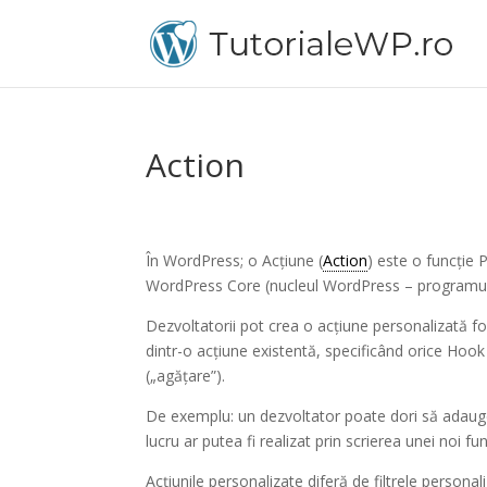
Action
În WordPress; o Acțiune (
Action
) este o funcție 
WordPress Core (nucleul WordPress – programul
Dezvoltatorii pot crea o acțiune personalizată f
dintr-o acțiune existentă, specificând orice Hoo
(„agățare”).
De exemplu: un dezvoltator poate dori să adaug
lucru ar putea fi realizat prin scrierea unei noi f
Acțiunile personalizate diferă de filtrele persona