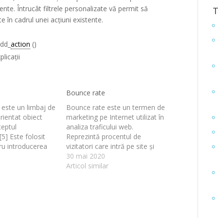
ente. Întrucât filtrele personalizate vă permit să
T
te în cadrul unei acțiuni existente.
add_
action
()
plicații
Bounce rate
) este un limbaj de
Bounce rate este un termen de
ientat obiect
marketing pe Internet utilizat în
ceptul
analiza traficului web.
[5] Este folosit
Reprezintă procentul de
ru introducerea
vizitatori care intră pe site și
lități în paginile
apoi părăsesc („bounce”), în loc
30 mai 2020
vaScript din
să continue vizualizarea altor
Articol similar
fiind rulat de
pagini din același site. Bounce
. Limbajul este
rate este calculat prin
pentru folosirea
numărarea vizitelor de o
rea siturilor web,
singură pagină și împărțirea
it și pentru
acestuia…