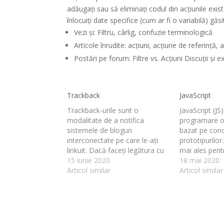
adăugați sau să eliminați codul din acțiunile exist
înlocuiți date specifice (cum ar fi o variabilă) găsi
Vezi și: Filtru, cârlig, confuzie terminologică
Articole înrudite: acțiuni, acțiune de referință, 
Postări pe forum: Filtre vs. Acțiuni Discuții și ex
Trackback
JavaScript
Trackback-urile sunt o
JavaScript (JS
modalitate de a notifica
programare or
sistemele de bloguri
bazat pe con
interconectate pe care le-ați
prototipurilor.
linkuit. Dacă faceți legătura cu
mai ales pent
alte bloguri WordPress,
15 iunie 2020
unor funcționa
18 mai 2020
acestea vor fi notificate
Articol similar
web, codul Ja
Articol similar
automat folosind pingback-uri,
aceste pagini 
nu este necesară nicio altă
către browser
acțiune. Gândiți-vă la
binecunoscut 
trackback-uri ca la echivalentul
sa în construi
recunoașterilor și referințelor
dar este folos