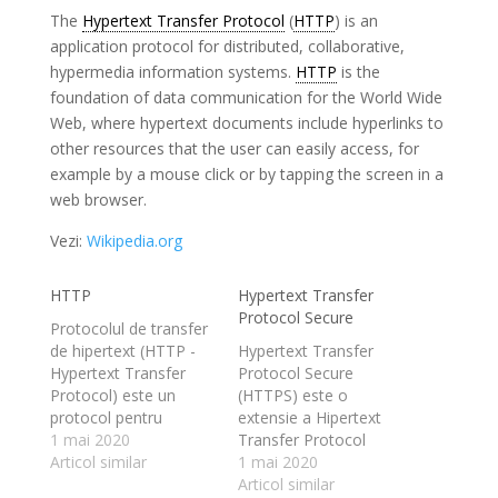
The
Hypertext Transfer Protocol
(
HTTP
) is an
application protocol for distributed, collaborative,
hypermedia information systems.
HTTP
is the
foundation of data communication for the World Wide
Web, where hypertext documents include hyperlinks to
other resources that the user can easily access, for
example by a mouse click or by tapping the screen in a
web browser.
Vezi:
Wikipedia.org
HTTP
Hypertext Transfer
Protocol Secure
Protocolul de transfer
de hipertext (HTTP -
Hypertext Transfer
Hypertext Transfer
Protocol Secure
Protocol) este un
(HTTPS) este o
protocol pentru
extensie a Hipertext
sistemele distribuite,
1 mai 2020
Transfer Protocol
colaborative, de
Articol similar
(HTTP). Este utilizat
1 mai 2020
informații hipermedia.
pentru o comunicare
Articol similar