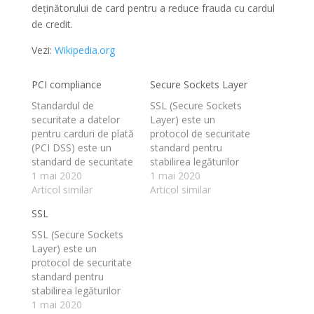
deținătorului de card pentru a reduce frauda cu cardul
de credit.
Vezi:
Wikipedia.org
PCI compliance
Secure Sockets Layer
Standardul de
SSL (Secure Sockets
securitate a datelor
Layer) este un
pentru carduri de plată
protocol de securitate
(PCI DSS) este un
standard pentru
standard de securitate
stabilirea legăturilor
a informațiilor pentru
1 mai 2020
criptate între un server
1 mai 2020
organizațiile care
Articol similar
web și un browser într-
Articol similar
gestionează carduri de
o comunicare online.
SSL
credit de marcă din
Utilizarea tehnologiei
schemele majore de
SSL asigură că toate
SSL (Secure Sockets
carduri. Standardul PCI
datele transmise între
Layer) este un
este mandatat de
serverul web și
protocol de securitate
către mărcile de
browser rămân
standard pentru
carduri, dar
criptate. Pentru a crea
stabilirea legăturilor
administrat de
conexiune SSL este
criptate între un server
1 mai 2020