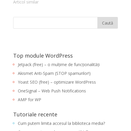
Consiliul de Standarde
necesar un certificat
web și un browser într-
Articol similar
de Securitate a…
SSL. Ar…
o comunicare online.
Utilizarea tehnologiei
SSL asigură că toate
datele transmise între
serverul web și
browser rămân
criptate. Pentru a crea
conexiune SSL este
necesar un certificat
Top module WordPress
SSL. Ar…
Jetpack (free) – o mulțime de funcționalități
Akismet Anti-Spam (STOP spamurilor!)
Yoast SEO (free) – optimizare WordPress
OneSignal – Web Push Notifications
AMP for WP
Tutoriale recente
Cum putem limita accesul la biblioteca media?