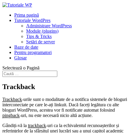
Prima pagină
Tutoriale WordPres
Administrare WordPress
Module (plugins)
Tips & Tricks
Setări de server
Baze de date
Pentru programatori
Glosar
Selectează o Pagină
Trackback
Trackback
-urile sunt o modalitate de a notifica sistemele de bloguri
interconectate pe care le-ați linkuit. Dacă faceți legătura cu alte
bloguri WordPress, acestea vor fi notificate automat folosind
pingback
-uri, nu este necesară nicio altă acțiune.
Gândiți-vă la
trackback
-uri ca la echivalentul recunoașterilor și
referințelor de la sfârșitul unei lucrări sau a unui capitol academic