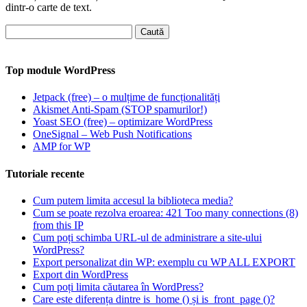
dintr-o carte de text.
Caută
după:
Top module WordPress
Jetpack (free) – o mulțime de funcționalități
Akismet Anti-Spam (STOP spamurilor!)
Yoast SEO (free) – optimizare WordPress
OneSignal – Web Push Notifications
AMP for WP
Tutoriale recente
Cum putem limita accesul la biblioteca media?
Cum se poate rezolva eroarea: 421 Too many connections (8)
from this IP
Cum poți schimba URL-ul de administrare a site-ului
WordPress?
Export personalizat din WP: exemplu cu WP ALL EXPORT
Export din WordPress
Cum poți limita căutarea în WordPress?
Care este diferența dintre is_home () și is_front_page ()?