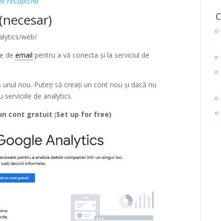
gle reCaptcha
C
(necesar)
alytics/web/
ele de
email
pentru a vă conecta și la serviciul de
ă unul nou. Puteți să creați un cont nou și dacă nu
 serviciile de analytics.
un cont gratuit
(
Set up for free)