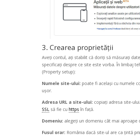
3. Crearea proprietății
Aveți contul, ați stabilit că doriți să măsurați da
specificați despre ce site este vorba. În limbaj 
(Property setup):
Numele site-ului:
poate fi același cu numele 
ușor.
Adresa URL a site-ului:
copiați adresa site-ului.
SSL
să fie cu
https
în față.
Domeniu:
alegeți un domeniu cât mai aproape d
Fusul orar:
România dacă site-ul are ca țintă pr