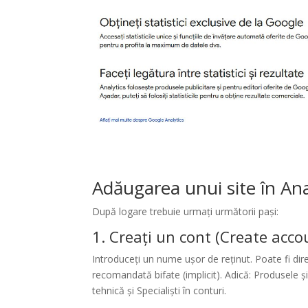
Adăugarea unui site în Ana
După logare trebuie urmați următorii pași:
1. Creați un cont (Create acco
Introduceți un nume ușor de reținut. Poate fi di
recomandată bifate (implicit). Adică: Produsele ș
tehnică și
Specialiști în conturi
.