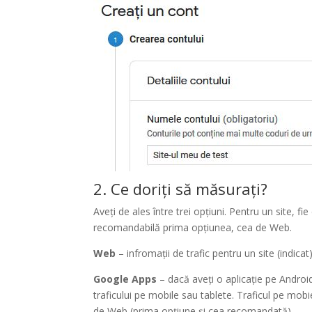
2. Ce doriți să măsurați?
Aveți de ales între trei opțiuni. Pentru un site, fie
recomandabilă prima opțiunea, cea de Web.
Web
– infromații de trafic pentru un site (indicat
Google Apps
– dacă aveți o aplicație pe Androi
traficului pe mobile sau tablete. Traficul pe mob
de Web (prima opțiune și cea recomandată)