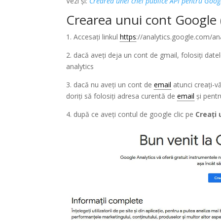
Vezi și:
Crearea unei chei publice API pentru Goo
Crearea unui cont Google 
1. Accesați linkul
https
://analytics.google.com/an
2. dacă aveți deja un cont de gmail, folosiți dat
analytics
3. dacă nu aveți un cont de
email
atunci creați-v
doriți să folosiți adresa curentă de
email
și pentru
4. după ce aveți contul de google clic pe
Creați 