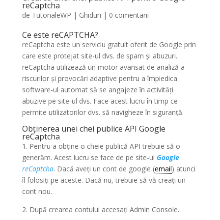
reCaptcha
de
TutorialeWP
|
Ghiduri
|
0 comentarii
Ce este reCAPTCHA?
reCaptcha este un serviciu gratuit oferit de Google prin
care este protejat site-ul dvs. de spam și abuzuri.
reCaptcha utilizează un motor avansat de analiză a
riscurilor și provocări adaptive pentru a împiedica
software-ul automat să se angajeze în activități
abuzive pe site-ul dvs. Face acest lucru în timp ce
permite utilizatorilor dvs. să navigheze în siguranță.
Obținerea unei chei publice API Google
reCaptcha
1. Pentru a obține o cheie publică API trebuie să o
generăm. Acest lucru se face de pe site-ul
Google
reCaptcha
. Dacă aveți un cont de google (
email
) atunci
îl folosiți pe aceste. Dacă nu, trebuie să vă creați un
cont nou.
2. După crearea contului accesați Admin Console.