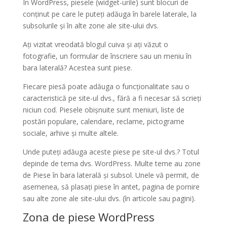
În WordPress, piesele (widget-urile) sunt blocuri de
conținut pe care le puteți adăuga în barele laterale, la
subsolurile și în alte zone ale site-ului dvs.
Ați vizitat vreodată blogul cuiva și ați văzut o
fotografie, un formular de înscriere sau un meniu în
bara laterală?
Acestea sunt piese.
Fiecare piesă poate adăuga o funcționalitate sau o
caracteristică pe site-ul dvs., fără a fi necesar să scrieți
niciun cod.
Piesele obișnuite
sunt meniuri, liste de
postări populare, calendare, reclame, pictograme
sociale, arhive și multe altele.
Unde puteți adăuga aceste piese pe site-ul dvs.?
Totul
depinde de tema dvs. WordPress.
Multe teme au zone
de Piese în bara laterală și subsol.
Unele vă permit, de
asemenea, să plasați piese în antet, pagina de pornire
sau alte zone ale site-ului dvs. (în articole sau pagini).
Zona de piese WordPress