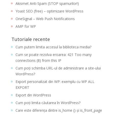
exemplu printr-un clic
Akismet Anti-Spam (STOP spamurilor!)
de…
Yoast SEO (free) – optimizare WordPress
OneSignal – Web Push Notifications
AMP for WP
Tutoriale recente
Cum putem limita accesul la biblioteca media?
Cum se poate rezolva eroarea: 421 Too many
connections (8) from this IP
Cum poți schimba URL-ul de administrare a site-ului
WordPress?
Export personalizat din WP: exemplu cu WP ALL
EXPORT
Export din WordPress
Cum poți limita căutarea în WordPress?
Care este diferența dintre is_home () și is_front_page