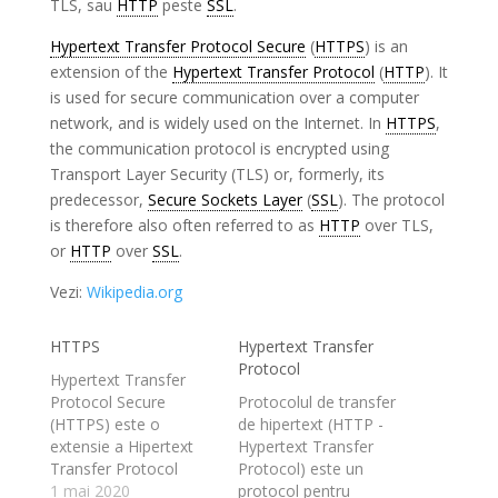
TLS, sau
HTTP
peste
SSL
.
Hypertext Transfer Protocol Secure
(
HTTPS
) is an
extension of the
Hypertext Transfer Protocol
(
HTTP
). It
is used for secure communication over a computer
network, and is widely used on the Internet. In
HTTPS
,
the communication protocol is encrypted using
Transport Layer Security (TLS) or, formerly, its
predecessor,
Secure Sockets Layer
(
SSL
). The protocol
is therefore also often referred to as
HTTP
over TLS,
or
HTTP
over
SSL
.
Vezi:
Wikipedia.org
HTTPS
Hypertext Transfer
Protocol
Hypertext Transfer
Protocol Secure
Protocolul de transfer
(HTTPS) este o
de hipertext (HTTP -
extensie a Hipertext
Hypertext Transfer
Transfer Protocol
Protocol) este un
(HTTP). Este utilizat
1 mai 2020
protocol pentru