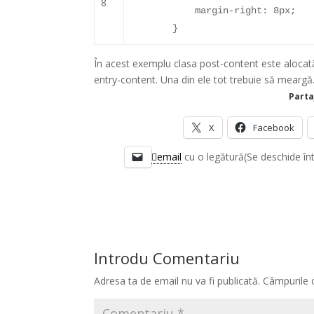
8
margin-right
:
8px
;
}
În acest exemplu clasa post-content este alocată 
entry-content. Una din ele tot trebuie să meargă
Parta
X
Facebook
email
cu o legătură(Se deschide în
Introdu Comentariu
Adresa ta de email nu va fi publicată.
Câmpurile 