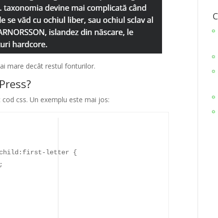
C
ai mare decât restul fonturilor.
Press?
cod css. Un exemplu este mai jos:
child:first-letter {
;