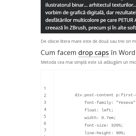
De obicei litera mare este de două sau trei ori m
Cum facem
drop caps
în Word
Metoda cea mai simplă este să adăugăm un mic 
1
2
div.post-content p:first-
3
font-family
:
"Yeseva"
4
float
:
left
;
5
width
:
0.7em
;
6
font-size
:
320%
;
7
line-height
:
90%
;