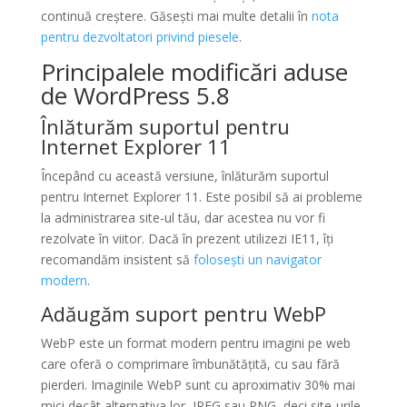
continuă creștere. Găsești mai multe detalii în
nota
pentru dezvoltatori privind piesele
.
Principalele modificări aduse
de WordPress 5.8
Înlăturăm suportul pentru
Internet Explorer 11
Începând cu această versiune, înlăturăm suportul
pentru Internet Explorer 11. Este posibil să ai probleme
la administrarea site-ul tău, dar acestea nu vor fi
rezolvate în viitor. Dacă în prezent utilizezi IE11, îți
recomandăm insistent să
folosești un navigator
modern
.
Adăugăm suport pentru WebP
WebP este un format modern pentru imagini pe web
care oferă o comprimare îmbunătățită, cu sau fără
pierderi. Imaginile WebP sunt cu aproximativ 30% mai
mici decât alternativa lor, JPEG sau PNG, deci site-urile