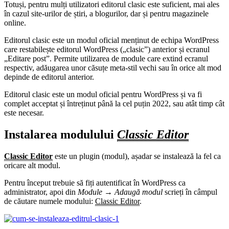
Totuși, pentru mulți utilizatori editorul clasic este suficient, mai ales
în cazul site-urilor de știri, a blogurilor, dar și pentru magazinele
online.
Editorul clasic este un modul oficial menținut de echipa WordPress
care restabilește editorul WordPress („clasic”) anterior și ecranul
„Editare post”. Permite utilizarea de module care extind ecranul
respectiv, adăugarea unor căsuțe meta-stil vechi sau în orice alt mod
depinde de editorul anterior.
Editorul clasic este un modul oficial pentru WordPress și va fi
complet acceptat și întreținut până la cel puțin 2022, sau atât timp cât
este necesar.
Instalarea modulului
Classic Editor
Classic Editor
este un plugin (modul), așadar se instalează la fel ca
oricare alt modul.
Pentru început trebuie să fiți autentificat în WordPress ca
administrator, apoi din
Module → Adaugă modul
scrieți în câmpul
de căutare numele modului:
Classic Editor
.