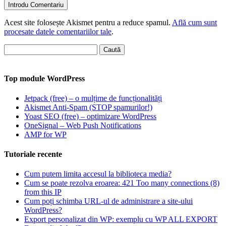
Acest site folosește Akismet pentru a reduce spamul.
Află cum sunt
procesate datele comentariilor tale
.
Caută
după:
Top module WordPress
Jetpack (free) – o mulțime de funcționalități
Akismet Anti-Spam (STOP spamurilor!)
Yoast SEO (free) – optimizare WordPress
OneSignal – Web Push Notifications
AMP for WP
Tutoriale recente
Cum putem limita accesul la biblioteca media?
Cum se poate rezolva eroarea: 421 Too many connections (8)
from this IP
Cum poți schimba URL-ul de administrare a site-ului
WordPress?
Export personalizat din WP: exemplu cu WP ALL EXPORT