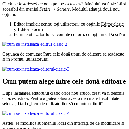
Click pe
Instalează acum
, apoi pe
Activează
. Modulul va fi vizibil și
accesibil din meniul
Setări -> Scriere
. Modulul adaugă două nou
opțiuni:
Editor implicit pentru toți utilizatorii: cu opținile
Editor clasic
și Editor blocuri
Permite utilizatorilor să comute editorii: cu opțiunile Da și Nu
Opțiunea de comutare între cele două tipuri de editoare se regăsește
și în Profilul utilizatorului.
Cum putem alege între cele două editoare
După instalarea editorului clasic orice nou articol creat va fi deschis
cu acest editor. Pentru a putea totuși avea o mai mare flexibilitate
selectați
Da
la „Permite utilizatorilor să comute editorii”.
Astfel, se modifică submeniul local din interfața de de modificare și
adăugare a articolelor: