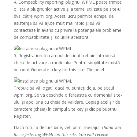
4. Compatibility reporting: pluginul WPML poate trimite
o listă a pluginurilor active și a temei utilizate pe site-ul
dvs. către wpml.org. Acest lucru permite echipei de
asistență să vă ajute mult mai rapid și să vă
contacteze în avans cu privire la potențialele probleme
de compatibilitate și soluțiile acestora.
5. Registration: în câmpul destinat trebuie introdusă
cheia de activare a modulului. Pentru simplitate există
butonul: Generate a key for this site. Clic pe el.
Trebuie să vă logați, dacă nu sunteți deja, pe siteul
wpml.org. Se va deschide o fereastră cu domeniul site-
ului și apoi una cu cheia de validare. Copiați acel șir de
caractere (cheia) în câmpul Site key și clic pe buotnul
Register.
Dacă totul a decurs bine, veți primi mesajul:
Thank you
for registering WPML on this site. You will receive