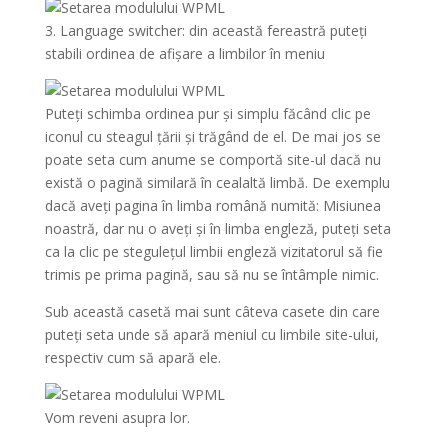
3. Language switcher: din această fereastră puteți
stabili ordinea de afișare a limbilor în meniu
Puteți schimba ordinea pur și simplu făcând clic pe
iconul cu steagul țării și trăgând de el. De mai jos se
poate seta cum anume se comportă site-ul dacă nu
există o pagină similară în cealaltă limbă. De exemplu
dacă aveți pagina în limba română numită: Misiunea
noastră, dar nu o aveți și în limba engleză, puteți seta
ca la clic pe stegulețul limbii engleză vizitatorul să fie
trimis pe prima pagină, sau să nu se întâmple nimic.
Sub această casetă mai sunt câteva casete din care
puteți seta unde să apară meniul cu limbile site-ului,
respectiv cum să apară ele.
Vom reveni asupra lor.