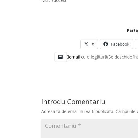
Mult succes!
Parta
X
Facebook
email
cu o legătură(Se deschide în
Introdu Comentariu
Adresa ta de email nu va fi publicată.
Câmpurile 