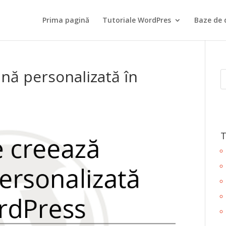
Prima pagină
Tutoriale WordPres
Baze de 
nă personalizată în
T