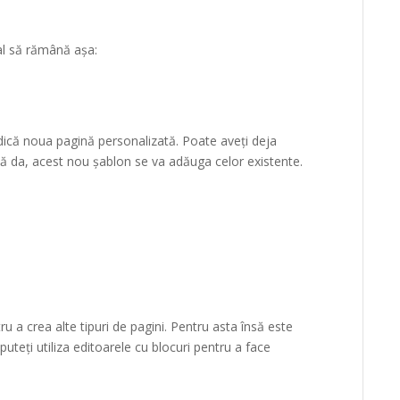
nal să rămână așa:
dică noua pagină personalizată. Poate aveți deja
că da, acest nou șablon se va adăuga celor existente.
u a crea alte tipuri de pagini. Pentru asta însă este
teți utiliza editoarele cu blocuri pentru a face