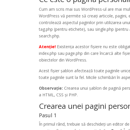
Cum am scris mai sus WordPress-ul are mai multe
WordPress vă permite să creați articole, pagini, 
controlează aspectul paginilor prin utilizarea unu
tag.php (pentru etichete), sau single.php (pentru 
search.php.
Atenție!
Existența acestor fișiere nu este obliga
index.php sau page.php din care încarcă alte fișie
obiectelor din WordPress.
Acest fișier șablon afectează toate paginile unic
toate paginile sunt la fel. Micile schimbări în aspe
Observație:
Crearea unui șablon de pagină pers
a HTML, CSS și PHP.
Crearea unei pagini perso
Pasul 1
În primul rând, trebuie să deschideți un editor 