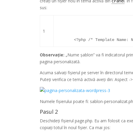
creați un fișier nou în tema activă din
cPanel
. În
sus:
1
<?php
/* Template Name: 
Observație:
„Nume șablon” va fi indicatorul prin
pagina personalizată.
Acuma salvați fișierul pe server în directorul teme
Puteți verifica ce temă activă aveți din: Aspect 
Numele fișierului poate fi: sablon-personalizat.p
Pasul 2
Deschideți fișierul page.php. Eu am folosit ca e
copiați totul în noul fișier. Ca mai jos: