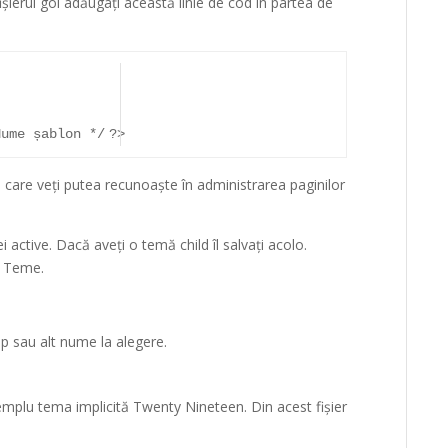
 fișierul gol adăugați această linie de cod în partea de
Nume șablon */
?>
 care veți putea recunoaște în administrarea paginilor
i active. Dacă aveți o temă child îl salvați acolo.
-> Teme.
hp sau alt nume la alegere.
xemplu tema implicită Twenty Nineteen. Din acest fișier