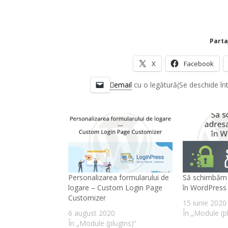
Parta
X
Facebook
email
cu o legătură(Se deschide în
Personalizarea formularului de
Să schimbăm 
logare – Custom Login Page
în WordPress
Customizer
15 iunie 2020
6 august 2020
În „Module (p
În „Module (plugins)”