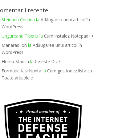
omentarii recente
Steinariu Cristina
la
Adăugarea unui articol în
WordPress
Ungureanu Tiberiu
la
Cum instalez Notepad++
Manaras Ion
la
Adăugarea unui articol în
WordPress
Florea Stancu
la
Ce este Divi?
ogo.png) !important; margin:0 auto;}
Formatie Iasi Nunta
la
Cum gestionez lista cu
Toate articolele