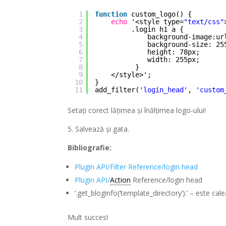
1
function
custom_logo() {
2
echo
'<style type=
"text/css"
3
.login h1 a {
4
background-image:ur
5
background-size: 25
6
height: 78px;
7
width: 255px;
8
}
9
</style>';
10
}
11
add_filter(
'login_head'
, 
'custom
Setați corect lățimea și înălțimea logo-ului!
5. Salvează și gata.
Bibliografie:
Plugin API/Filter Reference/login head
Plugin API/
Action
Reference/login head
‘.get_bloginfo(‘template_directory’).’ – este ca
Mult succes!