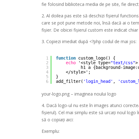
fie folosind biblioteca media de pe site, fie direc
2. Al doilea pas este să deschizi fișierul function
care se pot pune metode noi, însă dacă ai o temă
fișier. De obicei fișierul custom este indicat chiar 
3. Copiezi imediat după <?php codul de mai jos:
1
function
custom_logo() {
2
echo
'<style type=
"text/css"
>
3
h1 a {background-image:
4
</style>';
5
}
6
add_filter(
'login_head'
, 
'custom_
your-logo.png – imaginea noului logo
4. Dacă logo-ul nu este în images atunci corecte
fișierul). Cel mai simplu este să urcați noul logo î
să o copiați aici:
Exemplu: