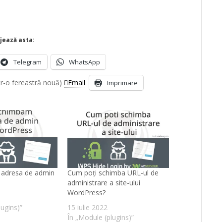
jează asta:
Telegram
WhatsApp
tr-o fereastră nouă)
Email
Imprimare
adresa de admin
Cum poți schimba URL-ul de
administrare a site-ului
WordPress?
lugins)”
15 iulie 2022
În „Module (plugins)”