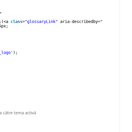
>
l(<a 
class
=
"glossaryLink"
aria-describedby=
"tt"
data-cmt
5px;
_logo'
);
lea către tema activă