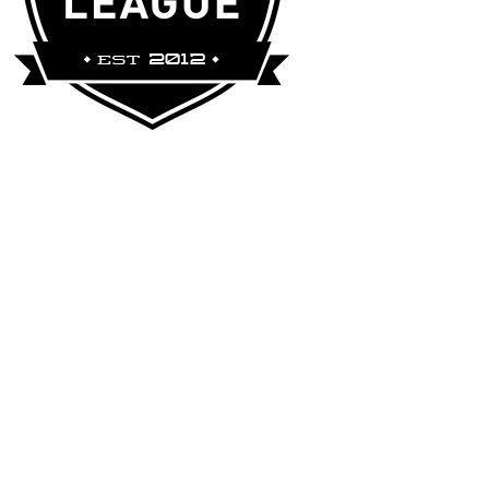
ooltip=
"<div class=glossaryItemTitle>HTTPS</div><div cla