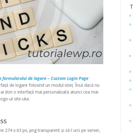
T
a formularului de logare – Custom Login Page
ață de logare folosind un modul isteț. Însă dacă nu
și ai dori o interfață mai personalizată atunci cea mai
ogo-ul site-ului.
ess
e 274 x 63 px, png transparent și să-l urci pe server,