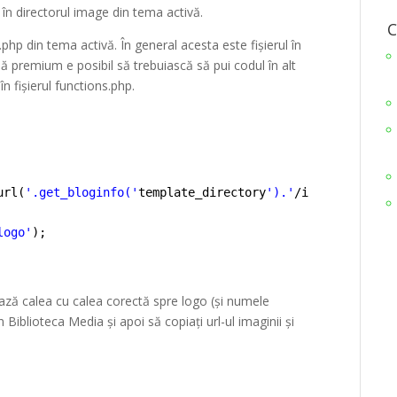
t în directorul image din tema activă.
C
s.php din tema activă. În general acesta este fișierul în
 premium e posibil să trebuiască să pui codul în alt
în fișierul functions.php.
url(
'.get_bloginfo('
template_directory
').'
/images/your-l
logo'
);
ază calea cu calea corectă spre logo (și numele
n Biblioteca Media și apoi să copiați url-ul imaginii și