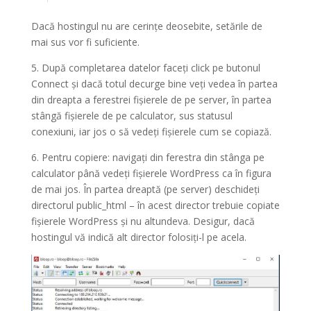
Dacă hostingul nu are cerințe deosebite, setările de
mai sus vor fi suficiente.
5. După completarea datelor faceți click pe butonul
Connect și dacă totul decurge bine veți vedea în partea
din dreapta a ferestrei fișierele de pe server, în partea
stângă fișierele de pe calculator, sus statusul
conexiuni, iar jos o să vedeți fișierele cum se copiază.
6. Pentru copiere: navigați din ferestra din stânga pe
calculator până vedeți fișierele WordPress ca în figura
de mai jos. În partea dreaptă (pe server) deschideți
directorul public_html – în acest director trebuie copiate
fișierele WordPress și nu altundeva. Desigur, dacă
hostingul vă indică alt director folosiți-l pe acela.