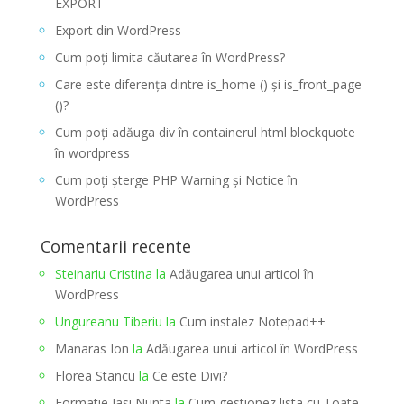
EXPORT
Export din WordPress
Cum poți limita căutarea în WordPress?
Care este diferența dintre is_home () și is_front_page
()?
Cum poți adăuga div în containerul html blockquote
în wordpress
Cum poți șterge PHP Warning și Notice în
WordPress
Comentarii recente
Steinariu Cristina
la
Adăugarea unui articol în
WordPress
Ungureanu Tiberiu
la
Cum instalez Notepad++
Manaras Ion
la
Adăugarea unui articol în WordPress
Florea Stancu
la
Ce este Divi?
Formatie Iasi Nunta
la
Cum gestionez lista cu Toate