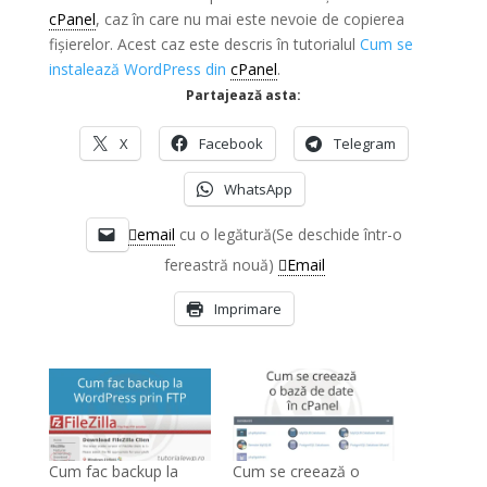
cPanel
, caz în care nu mai este nevoie de copierea
fișierelor. Acest caz este descris în tutorialul
Cum se
instalează WordPress din
cPanel
.
Partajează asta:
X
Facebook
Telegram
WhatsApp
email
cu o legătură(Se deschide într-o
fereastră nouă)
Email
Imprimare
Cum fac backup la
Cum se creează o