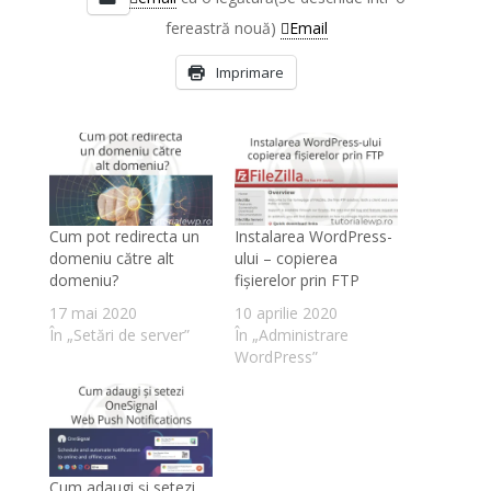
fereastră nouă)
Email
Imprimare
Cum pot redirecta un
Instalarea WordPress-
domeniu către alt
ului – copierea
domeniu?
fișierelor prin FTP
17 mai 2020
10 aprilie 2020
În „Setări de server”
În „Administrare
WordPress”
Cum adaugi și setezi