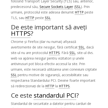
folosind Transport Layer Security (TLS) sau, anterior,
predecesorul său,
Secure Sockets Layer
(
SSL
). Prin
urmare, protocolul este adesea denumit
HTTP
peste
TLS, sau
HTTP
peste
SSL
.
De este important să aveți
HTTPS
?
Chrome și Firefox (dar nu numai) afișează
avertismente de site nesigur, fără certificat
SSL
, dacă
site-ul nu are protocolul
HTTPS
.
Fără
SSL
, site-ul dvs.
web va apărea nesigur pentru vizitatori și unele
antivirusuri pot bloca efectiv accesul la site.
Prin
urmare, este necesară utilizarea unei conexiuni criptate
SSL
pentru motive de siguranță, accesibilitate sau
respectarea Standardului PCI.
Devine foarte important
să redirecționați de la
HTTP
la
HTTPS
.
Ce este
standardul PCI
?
Standardul de securitate a datelor pentru carduri de