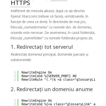
HTTPS
Indiferent de metoda aleasă, după ce ați deschis
fișierul .htacccess trebuie să faceți, următoarele, în
funcție de ceea ce doriți. În directivele de mai jos,
înlocuiți „numedomeniu” cu numele dvs. de domeniu,
oriunde este necesar. De asemenea, în cazul folderului,
înlocuiți „numefolder” cu numele folderului propriu-zis.
1. Redirectați tot serverul
Redirectați domeniul principal, domeniile parcate și
subdomeniile
1
RewriteEngine On
2
RewriteCond %{SERVER_PORT} 80
3
RewriteRule ^(.*)$ <a class="glossaryLink" a
2. Redirectați un domeniu anume
1
RewriteEngine On
2
RewriteCond %{<a class="glossaryLink" aria-d