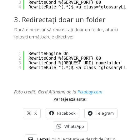
3
RewriteCond %{SERVER_PORT} 80
4
RewriteRule ^(.*)$ <a class="glossaryLink" a
3. Redirectați doar un folder
Dacă e necesar să redirectați doar un folder, atunci
folosiți următoarele directive:
1
RewriteEngine On
2
RewriteCond %{SERVER_PORT} 80
3
RewriteCond %{REQUEST_URI} numefolder
4
RewriteRule ^(.*)$ <a class="glossaryLink" a
Foto credit: Gerd Altmann de la
Pixabay.com
Partajează asta:
X
Facebook
Telegram
WhatsApp
email
cu o legătură(Se deschide într-o