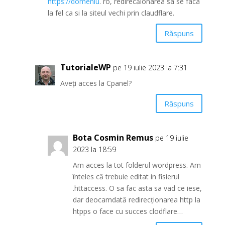
https://domeniu
. ro, redirecăionarea sa se faca
la fel ca si la siteul vechi prin claudflare.
Răspuns
TutorialeWP
pe 19 iulie 2023 la 7:31
Aveți acces la Cpanel?
Răspuns
Bota Cosmin Remus
pe 19 iulie
2023 la 18:59
Am acces la tot folderul wordpress. Am
înteles că trebuie editat in fisierul
.httaccess. O sa fac asta sa vad ce iese,
dar deocamdată redirecționarea http la
htpps o face cu succes clodflare…