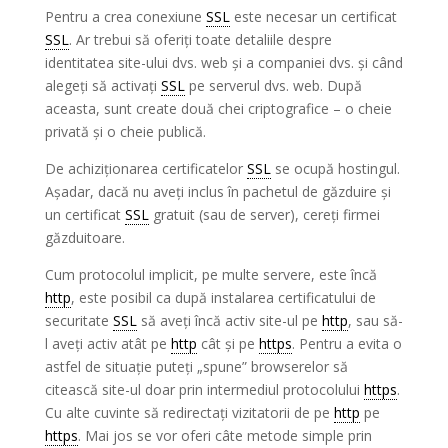
Pentru a crea conexiune
SSL
este necesar un certificat
SSL
. Ar trebui să oferiți toate detaliile despre
identitatea site-ului dvs. web și a companiei dvs. și când
alegeți să activați
SSL
pe serverul dvs. web. După
aceasta, sunt create două chei criptografice – o cheie
privată și o cheie publică.
De achiziționarea certificatelor
SSL
se ocupă hostingul.
Așadar, dacă nu aveți inclus în pachetul de găzduire și
un certificat
SSL
gratuit (sau de server), cereți firmei
găzduitoare.
Cum protocolul implicit, pe multe servere, este încă
http
, este posibil ca după instalarea certificatului de
securitate
SSL
să aveți încă activ site-ul pe
http
, sau să-
l aveți activ atât pe
http
cât și pe
https
. Pentru a evita o
astfel de situație puteți „spune” browserelor să
citească site-ul doar prin intermediul protocolului
https
.
Cu alte cuvinte să redirectați vizitatorii de pe
http
pe
https
. Mai jos se vor oferi câte metode simple prin