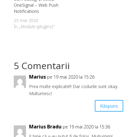
OneSignal – Web Push
Notifications
25 mai 2020
În „Module (plugins)”
5 Comentarii
Marius
pe 19 mai 2020 la 15:26
Prea multe explicatii!!! Dar codurile sunt okay.
Multumesc!
Răspuns
Marius Bradu
pe 19 mai 2020 la 15:36
E bine că v-au putut fi de folos. Mulțumim!