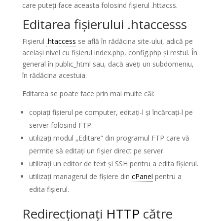
care puteți face aceasta folosind fișierul .httacss.
Editarea fișierului .htaccesss
Fișierul
.htaccess
se află în rădăcina site-ului, adică pe
același nivel cu fișierul index.php, config.php și restul. În
general în public_html sau, dacă aveți un subdomeniu,
în rădăcina acestuia.
Editarea se poate face prin mai multe căi:
copiați fișierul pe computer, editați-l și încărcați-l pe
server folosind FTP.
utilizați modul „Editare” din programul FTP care vă
permite să editați un fișier direct pe server.
utilizați un editor de text și SSH pentru a edita fișierul.
utilizați managerul de fișiere din
cPanel
pentru a
edita fișierul.
Redirecționați
HTTP
către