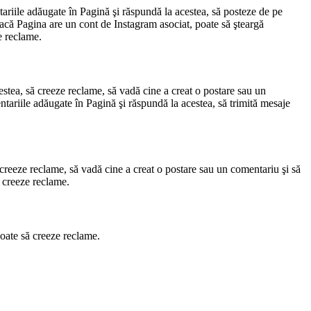
tariile adăugate în Pagină şi răspundă la acestea, să posteze de pe
Dacă Pagina are un cont de Instagram asociat, poate să şteargă
e reclame.
estea, să creeze reclame, să vadă cine a creat o postare sau un
tariile adăugate în Pagină şi răspundă la acestea, să trimită mesaje
 creeze reclame, să vadă cine a creat o postare sau un comentariu şi să
ă creeze reclame.
poate să creeze reclame.