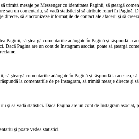
i să trimită mesaje pe Messenger cu identitatea Paginii, să şteargă comen
e sau un comentariu, să vadă statistici şi să atribuie roluri în Pagină. 
e directe, să sincronizeze informaţiile de contact ale afacerii şi să creez
tea Paginii, să şteargă comentariile adăugate în Pagină şi răspundă la ac
ci. Dacă Pagina are un cont de Instagram asociat, poate să şteargă comen
 reclame.
ii, să şteargă comentariile adăugate în Pagină şi răspundă la acestea, să
 răspundă la comentariile de pe Instagram, să trimită mesaje directe şi s
iu şi să vadă statistici. Dacă Pagina are un cont de Instagram asociat, 
tariu şi poate vedea statistici.