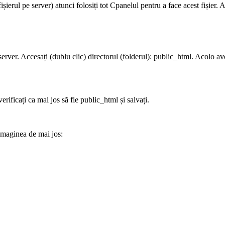
șierul pe server) atunci folosiți tot Cpanelul pentru a face acest fișier. A
 server. Accesați (dublu clic) directorul (folderul): public_html. Acolo av
ificați ca mai jos să fie public_html și salvați.
 imaginea de mai jos: