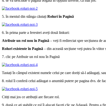
4. se va deschide o pagină bogată în opțiuni diverse, ca mai jos:
5. în meniul din stânga căutați
Roluri în Pagină
6. în prima parte a ferestrei aveți două linkuri:
Atribuie un rol nou în Pagină
– veți fi redirectat spre secțiunea de a
Roluri existente în Pagină
– din această secțiune veți putea în viitor s
7. clic pe Atribuie un rol nou în Pagină
Tastați în câmpul existent numele celui pe care doriți să-l adăugați, sau
8. rolul îi conferă celui adăugat o anumită putere pe pagina dvs. de fa
Citiți mai jos ce atribuții are fiecare rol.
9. după ce ați stabilit ce rol îi alocați faceți clic pe Adaugă. Pentru a