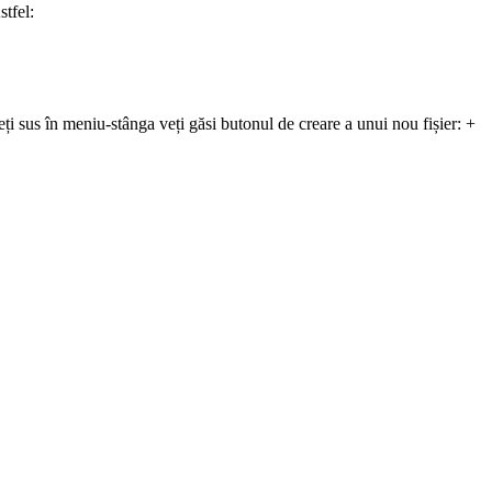
stfel:
eți sus în meniu-stânga veți găsi butonul de creare a unui nou fișier: +