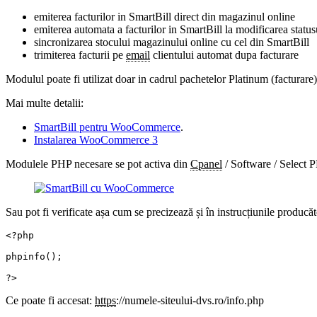
emiterea facturilor in SmartBill direct din magazinul online
emiterea automata a facturilor in SmartBill la modificarea statu
sincronizarea stocului magazinului online cu cel din SmartBill
trimiterea facturii pe
email
clientului automat dupa facturare
Modulul poate fi utilizat doar in cadrul pachetelor Platinum (facturare)
Mai multe detalii:
SmartBill pentru WooCommerce
.
Instalarea WooCommerce 3
Modulele PHP necesare se pot activa din
Cpanel
/ Software / Select 
Sau pot fi verificate așa cum se precizează și în instrucțiunile producăt
<?php 

phpinfo(); 

?>
Ce poate fi accesat:
https
://numele-siteului-dvs.ro/info.php