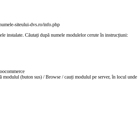
/numele-siteului-dvs.ro/info.php
le instalate. Căutați după numele modulelor cerute în instrucțiuni:
l#woocommerce
odulul (buton sus) / Browse / cauți modulul pe server, în locul unde l-a