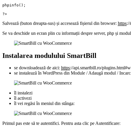
phpinfo(); 

?>
Salvează (buton dreapta-sus) și accesează fișierul din browser:
https
:/
Se va deschide un ecran plin cu informații despre server, php și module
Instalarea modulului SmartBill
se downloadează de aici:
https
://api.smartbill.ro/plugins.htm
se instalează în WordPress din Module / Adaugă modul / Incarcă m
îl instalezi
îl activezi
îl vei regăsi în meniul din stânga:
Primul pas este să te autentifici. Pentru asta clic pe Autentificare: